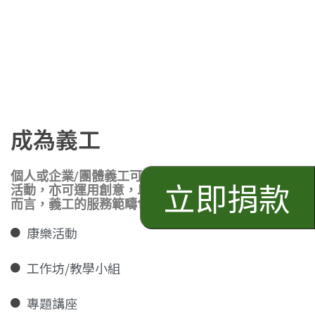
捐款支持
服務及其他資訊
服務計劃​
機構快訊
成為義工
物資捐贈
職位空缺
個人或企業/團體義工可考慮參與由本會籌劃的義工
活動，亦可運用創意，以不同模式服務社群。一般
開心行動計劃
而言，義工的服務範疇包括:
關於我們
康樂活動
工作坊/教學小組
專題講座