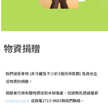
捐款支持
服務及其他資訊
服務計劃​
機構快訊
物資捐贈
物資捐贈
職位空缺
開心行動計劃
我們接受食物 (非冷藏及不少於3個月保質期) 及其他生
關於我們
活物資的捐贈。
捐贈者可將有關物資送到本辦事處，但請預先透過電郵
ho@ess.org.hk
或致電2715-9683與我們聯絡。