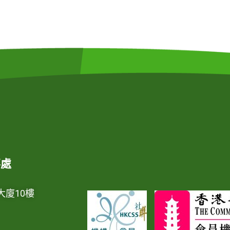
事處
大廈10樓