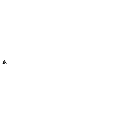
︰
.hk