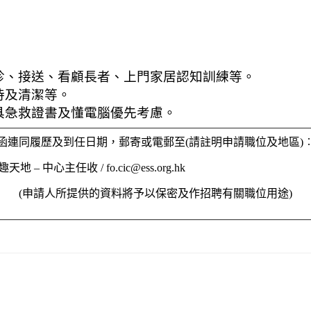
診、接送、看顧長者、上門家居認知訓練等。
待及清潔等。
具急救證書及懂電腦優先考慮。
函連同履歷及到任日期，郵寄或電郵至(請註明申請職位及地區)
趣天地 – 中心主任收 /
fo.cic@ess.org.hk
(申請人所提供的資料將予以保密及作招聘有關職位用途)