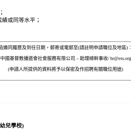
；
成績或同等水平；
函連同履歷及到任日期，郵寄或電郵至(請註明申請職位及地區)
4樓中國基督教播道會社會服務有限公司 – 助理總幹事收/
hr@ess.org
(申請人所提供的資料將予以保密及作招聘有關職位用途)
雅幼兒學校)