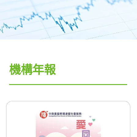
捐款支持
服務及其他資訊
服務計劃​
機構快訊
物資捐贈
機構年報
職位空缺
開心行動計劃
關於我們